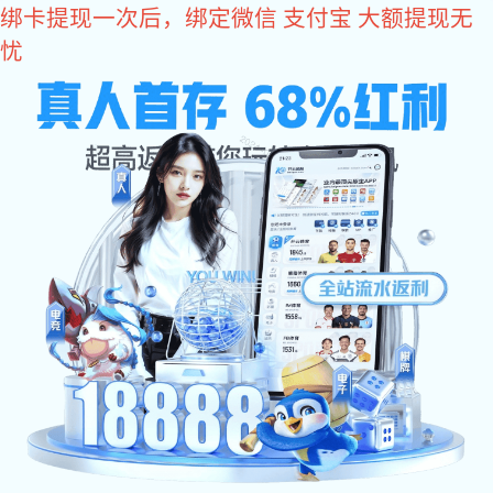
多多28
多多28
中国市场
产品展示
刀具
单刀系列
明月砍骨刀