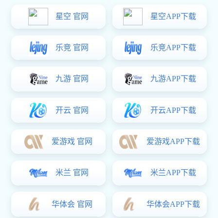
明月砍骨刀
咨询