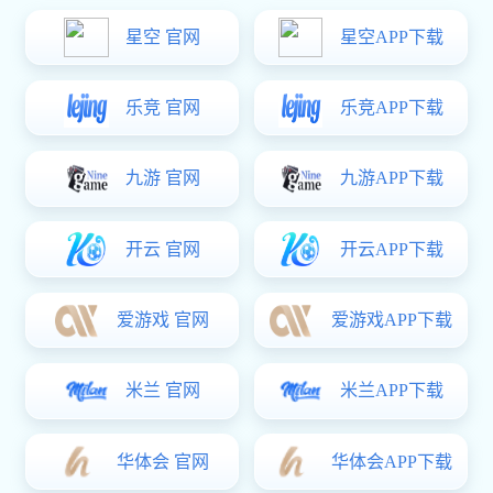
法特24煎锅
咨询