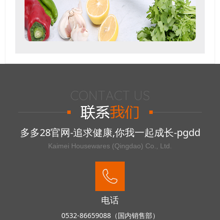
多多28官网-追求健康,你我一起成长-pgdd
Kaimei Housewares (Qingdao) Co., Ltd.
电话
0532-86659088（国内销售部）