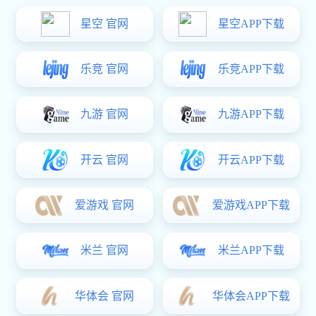
魔镜茶勺4件套风景系列
咨询