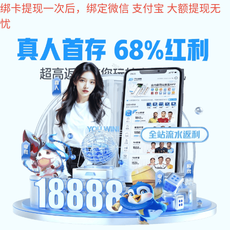
多多28
多多28
中国市场
产品展示
锅具
晶石养生锅
福韵养生煲绿（3L\5L）