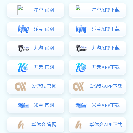
福韵养生煲绿（3L\5L）
咨询